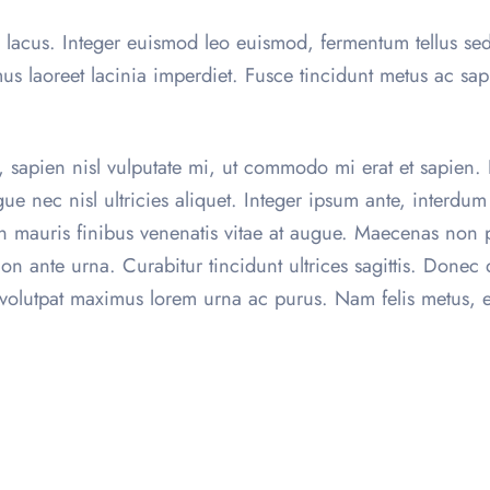
 lacus. Integer euismod leo euismod, fermentum tellus sed
s laoreet lacinia imperdiet. Fusce tincidunt metus ac sapi
, sapien nisl vulputate mi, ut commodo mi erat et sapien
ue nec nisl ultricies aliquet. Integer ipsum ante, interdu
in mauris finibus venenatis vitae at augue. Maecenas non
n ante urna. Curabitur tincidunt ultrices sagittis. Donec q
olutpat maximus lorem urna ac purus. Nam felis metus, elei