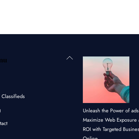
Back
nu
To
Top
 Classifieds
g
Unleash the Power of ads 
Maximize Web Exposure 
tact
ROI with Targeted Busine
Online