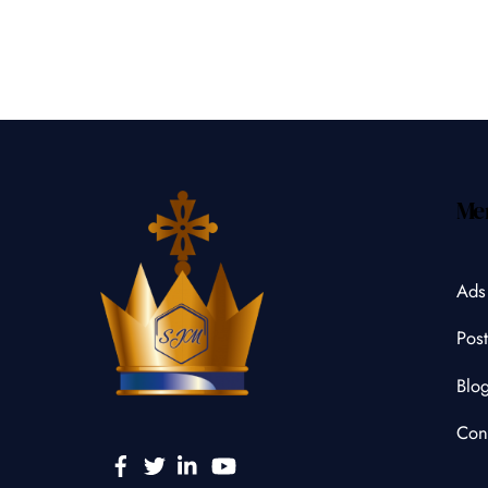
Me
Ads
Post
Blo
Con
Facebook
Twitter
Linkedin
YouTube